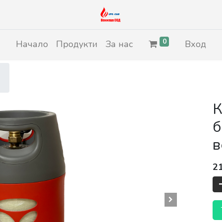
0
Начало
Продукти
За нас
Вход
К
б
в
2