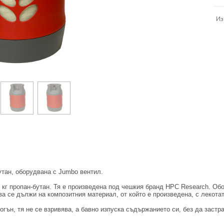
Из
утан, оборудвана с Jumbo вентил.
5 кг пропан-бутан. Тя е произведена под чешкия бранд HPC Research. Об
ова се дължи на композитния материал, от който е произведена, с лекота
 огън, тя не се взривява, а бавно изпуска съдържанието си, без да застр