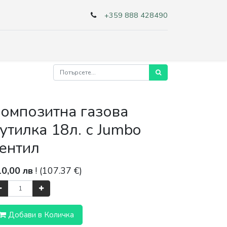
+359 888 428490
омпозитна газова
утилка 18л. с Jumbo
ентил
10,00
лв
! (
107.37
€)
Добави в Количка