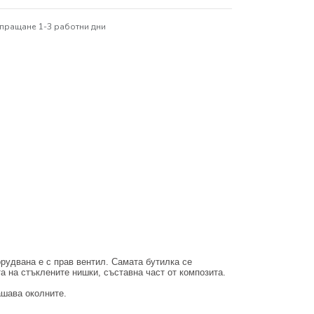
пращане 1-3 работни дни
орудвана е с прав вентил. Самата бутилка се
та на стъклените нишки, съставна част от композита.
ашава околните.