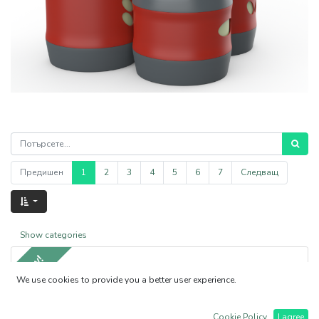
Предишен
1
2
3
4
5
6
7
Следващ
Show categories
New!
We use cookies to provide you a better user experience.
Cookie Policy
I agree