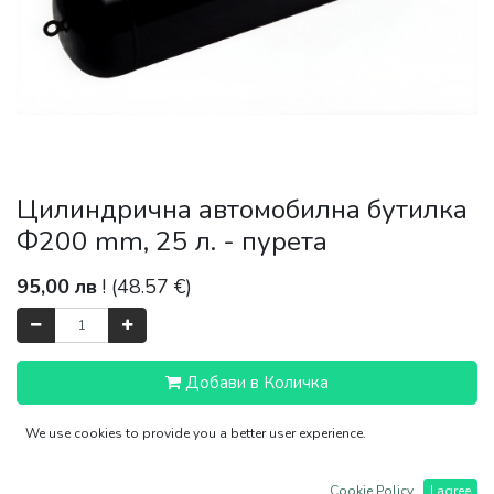
Цилиндрична автомобилна бутилка
Ф200 mm, 25 л. - пурета
95,00
лв
! (
48.57
€)
Добави в Количка
We use cookies to provide you a better user experience.
Изпращане 1-3 работни дни
Cookie Policy
I agree