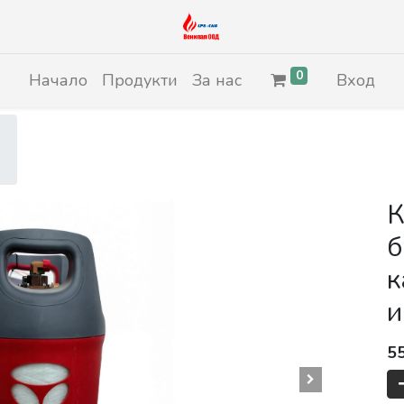
0
Начало
Продукти
За нас
Вход
К
б
к
и
5