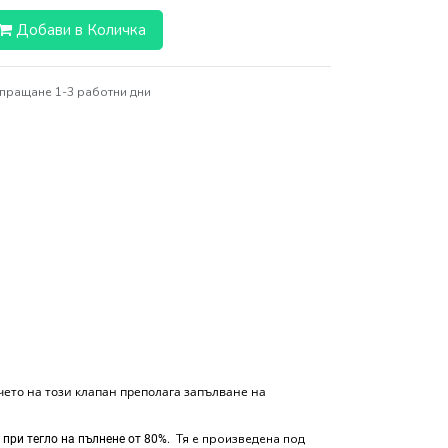
Добави в Количка
пращане 1-3 работни дни
личето на този клапан преполага запълване на
Тя е произведена под
при тегло на пълнене от 80%.