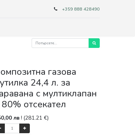
+359 888 428490
омпозитна газова
утилка 24,4 л. за
аравана с мултиклапан
 80% отсекател
50,00
лв
! (
281.21
€)