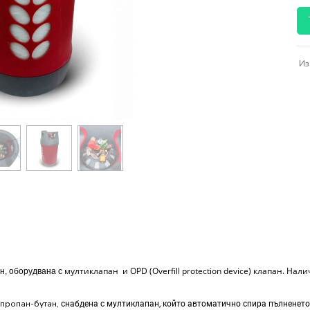
Из
мултиклапан
и OPD (Overfill protection device) клапан. На
н, оборудвана с
г пропан-бутан,
снабдена с мултиклапан, който автоматично спира пълненето 