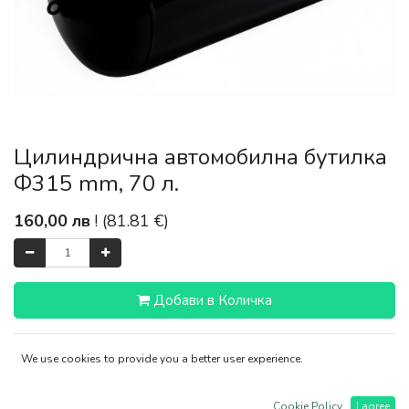
Цилиндрична автомобилна бутилка
Ф315 mm, 70 л.
160,00
лв
! (
81.81
€)
Добави в Количка
Изпращане 1-3 работни дни
We use cookies to provide you a better user experience.
Cookie Policy
I agree