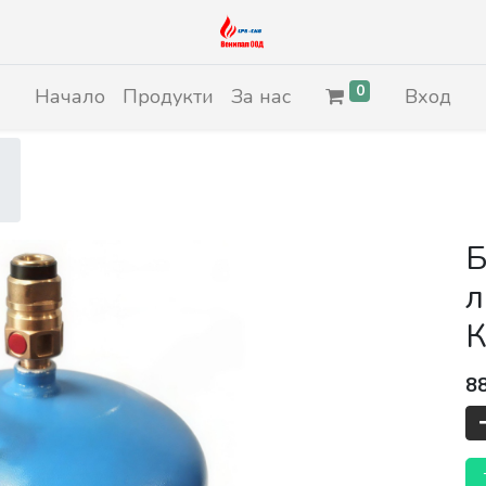
0
Начало
Продукти
За нас
Вход
Б
л
К
8