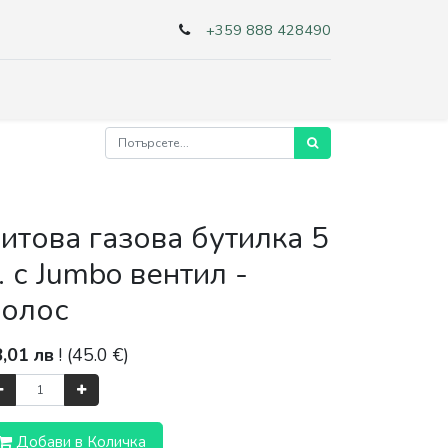
+359 888 428490
итова газова бутилка 5
. с Jumbo вентил -
олос
8,01
лв
! (
45.0
€)
Добави в Количка