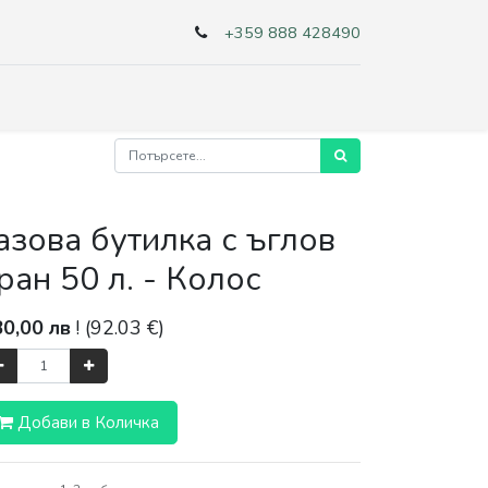
+359 888 428490
азова бутилка с ъглов
ран 50 л. - Колос
80,00
лв
! (
92.03
€)
Добави в Количка