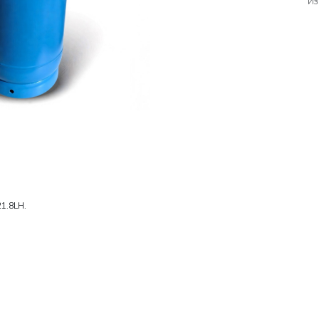
Из
1.8LH.