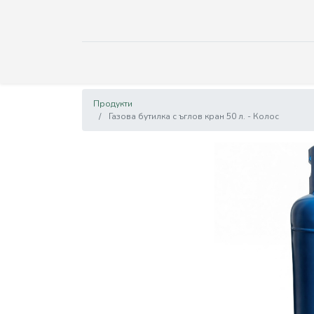
Продукти
Газова бутилка с ъглов кран 50 л. - Колос