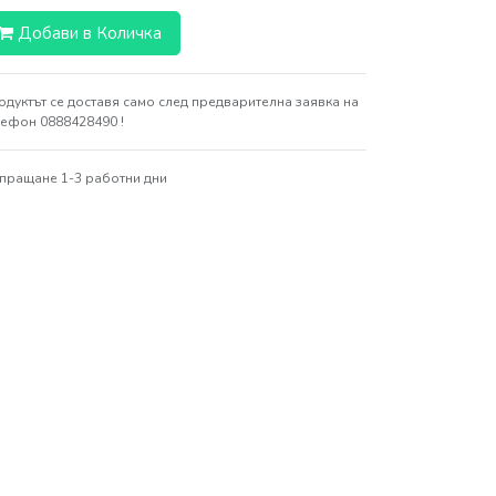
Добави в Количка
одуктът се доставя само след предварителна заявка на
лефон 0888428490 !
пращане 1-3 работни дни