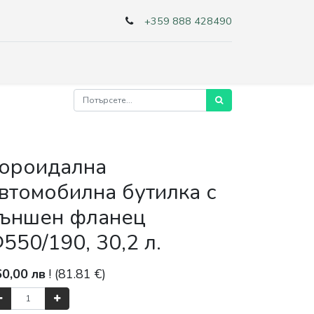
+359 888 428490
ороидална
втомобилна бутилка с
ъншен фланец
550/190, 30,2 л.
60,00
лв
! (
81.81
€)