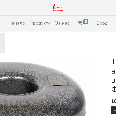
0
Начало
Продукти
За нас
Вход
Т
а
в
Ф
1