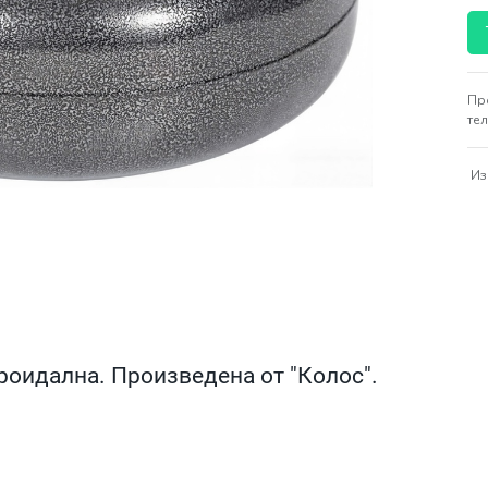
Пр
те
Из
роидална. Произведена от "Колос".