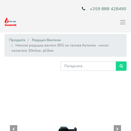
+359 888 428490
Продукти
Редуцил Вентили
Немски редуцир вентил SRG за газова бутилка - ниско
налягане 30mbar, ⌀10мм