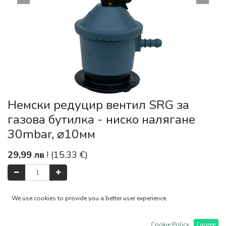
Немски редуцир вентил SRG за
газова бутилка - ниско налягане
30mbar, ⌀10мм
29,99
лв
! (
15.33
€)
Добави в Количка
We use cookies to provide you a better user experience.
Cookie Policy
I agree